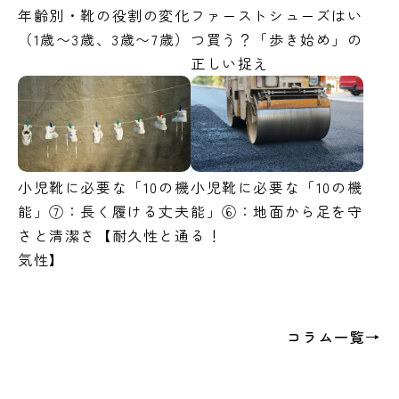
年齢別・靴の役割の変化
ファーストシューズはい
（1歳〜3歳、3歳〜7歳）
つ買う？「歩き始め」の
正しい捉え
小児靴に必要な「10の機
小児靴に必要な「10の機
能」⑦：長く履ける丈夫
能」⑥：地面から足を守
さと清潔さ【耐久性と通
る！
気性】
コラム一覧→