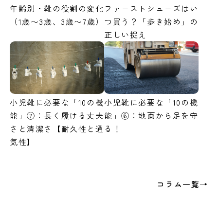
年齢別・靴の役割の変化
ファーストシューズはい
（1歳〜3歳、3歳〜7歳）
つ買う？「歩き始め」の
正しい捉え
小児靴に必要な「10の機
小児靴に必要な「10の機
能」⑦：長く履ける丈夫
能」⑥：地面から足を守
さと清潔さ【耐久性と通
る！
気性】
コラム一覧→