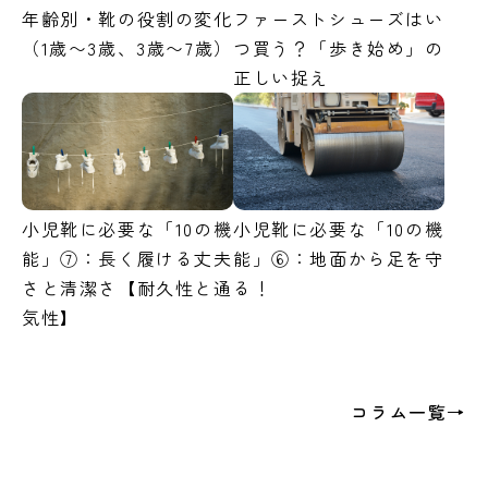
年齢別・靴の役割の変化
ファーストシューズはい
（1歳〜3歳、3歳〜7歳）
つ買う？「歩き始め」の
正しい捉え
小児靴に必要な「10の機
小児靴に必要な「10の機
能」⑦：長く履ける丈夫
能」⑥：地面から足を守
さと清潔さ【耐久性と通
る！
気性】
コラム一覧→