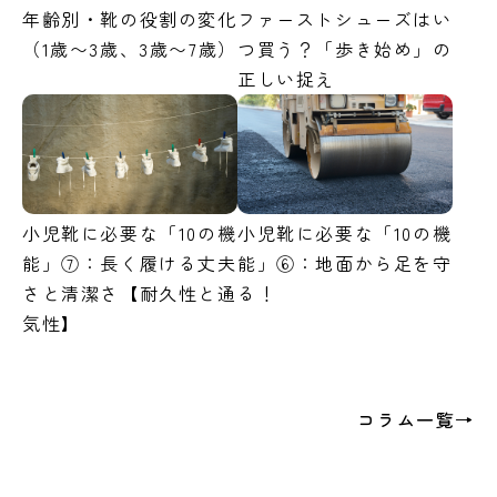
年齢別・靴の役割の変化
ファーストシューズはい
（1歳〜3歳、3歳〜7歳）
つ買う？「歩き始め」の
正しい捉え
小児靴に必要な「10の機
小児靴に必要な「10の機
能」⑦：長く履ける丈夫
能」⑥：地面から足を守
さと清潔さ【耐久性と通
る！
気性】
コラム一覧→