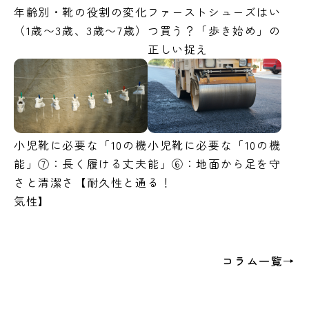
年齢別・靴の役割の変化
ファーストシューズはい
（1歳〜3歳、3歳〜7歳）
つ買う？「歩き始め」の
正しい捉え
小児靴に必要な「10の機
小児靴に必要な「10の機
能」⑦：長く履ける丈夫
能」⑥：地面から足を守
さと清潔さ【耐久性と通
る！
気性】
コラム一覧→