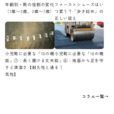
年齢別・靴の役割の変化
ファーストシューズはい
（1歳〜3歳、3歳〜7歳）
つ買う？「歩き始め」の
正しい捉え
小児靴に必要な「10の機
小児靴に必要な「10の機
能」⑦：長く履ける丈夫
能」⑥：地面から足を守
さと清潔さ【耐久性と通
る！
気性】
コラム一覧→