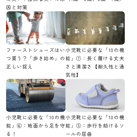
因と対策
ファーストシューズはい
小児靴に必要な「10の機
つ買う？「歩き始め」の
能」⑦：長く履ける丈夫
正しい捉え
さと清潔さ【耐久性と通
気性】
小児靴に必要な「10の機
小児靴に必要な「10の機
能」⑥：地面から足を守
能」⑤：歩行を助けるソ
る！
ールの屈曲