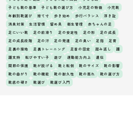
子ども靴の基準
子ども靴の選び方
小児足の特徴
小児靴
年齢別靴選び
捨て寸
歩き始め
歩行バランス
浮き趾
消臭対策
生活習慣
留め具
衛生管理
赤ちゃんの足
足にいい靴
足の前滑り
足の安定性
足の形
足の成長
足の成長段階
足の汗
足の発達
足の臭い
足指
足育
足裏の接地
足裏トレーニング
足首の固定
踏み返し
踵
踵支持
転びやすい子
遊び
運動能力向上
遺伝
関節の保護
靴が脱げる
靴と転倒
靴のサイズ
靴の影響
靴の曲がり
靴の機能
靴の耐久性
靴の蒸れ
靴の選び方
靴底の硬さ
靴選び
靴選び入門