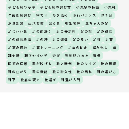
子ども靴の基準
子ども靴の選び方
小児足の特徴
小児靴
年齢別靴選び
捨て寸
歩き始め
歩行バランス
浮き趾
消臭対策
生活習慣
留め具
衛生管理
赤ちゃんの足
足にいい靴
足の前滑り
足の安定性
足の形
足の成長
足の成長段階
足の汗
足の発達
足の臭い
足指
足育
足裏の接地
足裏トレーニング
足首の固定
踏み返し
踵
踵支持
転びやすい子
遊び
運動能力向上
遺伝
関節の保護
靴が脱げる
靴と転倒
靴のサイズ
靴の影響
靴の曲がり
靴の機能
靴の耐久性
靴の蒸れ
靴の選び方
靴下
靴底の硬さ
靴選び
靴選び入門